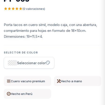
Artículos de uso personal
264
star
star
star
star
star
(0 valoraciones)
Artículos de uso personal - Caballeros
46
Artículos de uso personal - Damas
48
Porta tacos en cuero símil, modelo caja, con una abertura,
Artículos de uso personal - Unisex
38
compartimiento para hojas en formato de 18x10cm.
arrow_forward
Ver categoría
Dimensiones: 19x11.5x4.
SELECTOR DE COLOR
palette
Seleccionar color
texture
handyman
Cuero vacuno premium
Hecho a mano
verified
Hecho en Perú