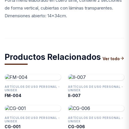
Porta menú elaborado en cuero símil, contiene 2 secciones
de forma vertical, cubiertas con láminas transparentes.
Dimensiones abierto: 14x34cm.
Productos Relacionados
arrow_forward
Ver todo
ARTÍCULOS DE USO PERSONAL -
ARTÍCULOS DE USO PERSONAL -
UNISEX
UNISEX
FM-004
ll-007
ARTÍCULOS DE USO PERSONAL -
ARTÍCULOS DE USO PERSONAL -
UNISEX
UNISEX
CG-001
CG-006