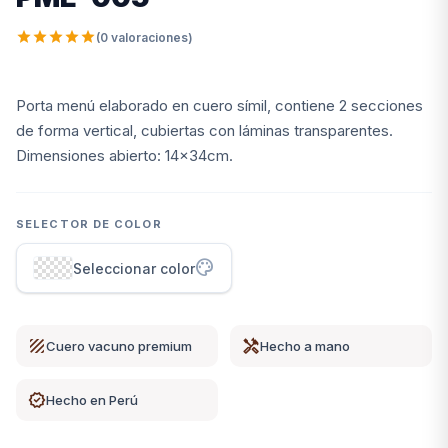
Artículos de uso personal
264
star
star
star
star
star
(0 valoraciones)
Artículos de uso personal - Caballeros
46
Artículos de uso personal - Damas
48
Porta menú elaborado en cuero símil, contiene 2 secciones
Artículos de uso personal - Unisex
38
de forma vertical, cubiertas con láminas transparentes.
arrow_forward
Ver categoría
Dimensiones abierto: 14x34cm.
SELECTOR DE COLOR
palette
Seleccionar color
texture
handyman
Cuero vacuno premium
Hecho a mano
verified
Hecho en Perú