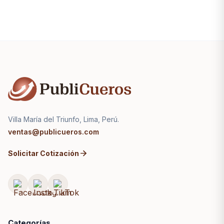
Villa María del Triunfo, Lima, Perú.
ventas@publicueros.com
arrow_forward
Solicitar Cotización
Categorías