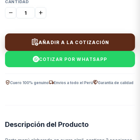
CANTIDAD
remove
add
assignment_add
AÑADIR A LA COTIZACIÓN
COTIZAR POR WHATSAPP
verified_user
local_shipping
handshake
Cuero 100% genuino
Envíos a todo el Perú
Garantía de calidad
Descripción del Producto