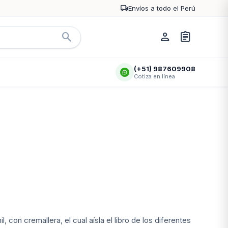
local_shipping
Envíos a todo el Perú
search
person
assignment
(+51) 987609908
Cotiza en línea
tículos
Artículos de uso
26
264
personal
ros
1
Artículos de uso
46
orta tarjetas
1
personal - Caballeros
 gafas
2
Artículos de uso
48
personal - Damas
Artículos de uso
38
personal - Unisex
arrow_forward
arrow_forward
ría
Ver categoría
l, con cremallera, el cual aísla el libro de los diferentes