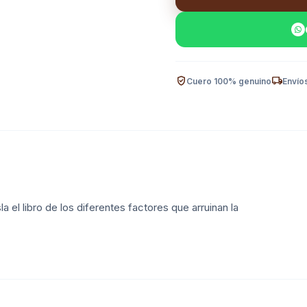
verified_user
local_shipping
Cuero 100% genuino
Envíos
la el libro de los diferentes factores que arruinan la