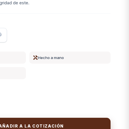
egridad de este.
tte
handyman
Hecho a mano
AÑADIR A LA COTIZACIÓN