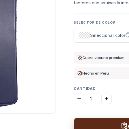
factores que arruinan la int
SELECTOR DE COLOR
pale
Seleccionar color
texture
Cuero vacuno premium
verified
Hecho en Perú
CANTIDAD
remove
add
assignment_add