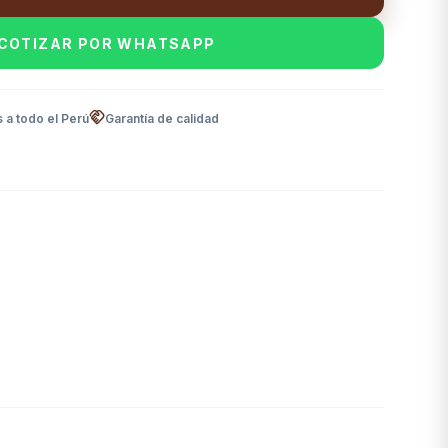
COTIZAR POR WHATSAPP
handshake
 a todo el Perú
Garantía de calidad