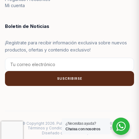
Mi cuenta
Boletín de Noticias
¡Regístrate para recibir información exclusiva sobre nuevos
productos, ofertas y contenido exclusivo!
SUSCRIBIRSE
© Copyright 2026. Publicueros R.U.C.: 20600561627
¿Necesitas ayuda?
Términos y Condiciones
Política de Privacidad
Chatea con nosotros
Diseñado con ❤️ en Lima, Perú