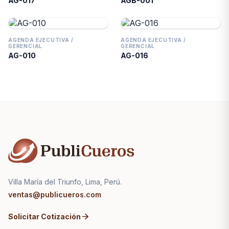
AG-017
AGB-001
AGENDA EJECUTIVA /
AGENDA EJECUTIVA /
GERENCIAL
GERENCIAL
AG-010
AG-016
Villa María del Triunfo, Lima, Perú.
ventas@publicueros.com
arrow_forward
Solicitar Cotización