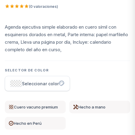
star
star
star
star
star
(0 valoraciones)
Ver más
arrow_forward
Ver categoría
Agenda ejecutiva simple elaborado en cuero símil con
Regalos empresariales
esquineros dorados en metal, Parte interna: papel marfileño
28
crema, Lleva una página por día, Incluye: calendario
Azafates
7
completo del año en curso,
Porta vinos
7
arrow_forward
Ver categoría
SELECTOR DE COLOR
Otros artículos
26
palette
Seleccionar color
Cubre libros
1
Estuche porta tarjetas
1
texture
handyman
Cuero vacuno premium
Hecho a mano
Funda de gafas
2
Ver más
arrow_forward
verified
Ver categoría
Hecho en Perú