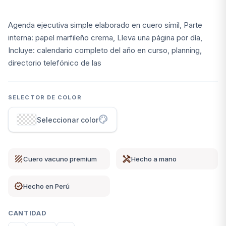
Ver más
arrow_forward
Ver categoría
Agenda ejecutiva simple elaborado en cuero símil, Parte
interna: papel marfileño crema, Lleva una página por día,
Incluye: calendario completo del año en curso, planning,
Regalos empresariales
28
directorio telefónico de las
Azafates
7
Porta vinos
7
SELECTOR DE COLOR
arrow_forward
Ver categoría
palette
Seleccionar color
Otros artículos
26
Cubre libros
1
texture
handyman
Cuero vacuno premium
Hecho a mano
Estuche porta tarjetas
1
Funda de gafas
2
verified
Hecho en Perú
Ver más
arrow_forward
Ver categoría
CANTIDAD