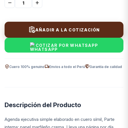
remove
add
Artículos de uso personal
264
Artículos de uso personal - Caballeros
46
Artículos de uso personal - Damas
48
assignment_add
AÑADIR A LA COTIZACIÓN
Artículos de uso personal - Unisex
38
arrow_forward
Ver categoría
COTIZAR POR WHATSAPP
verified_user
local_shipping
handshake
Cuero 100% genuino
Envíos a todo el Perú
Garantía de calidad
Descripción del Producto
Agenda ejecutiva simple elaborado en cuero símil, Parte
interna: papel marfileño crema, Lleva una página por día,